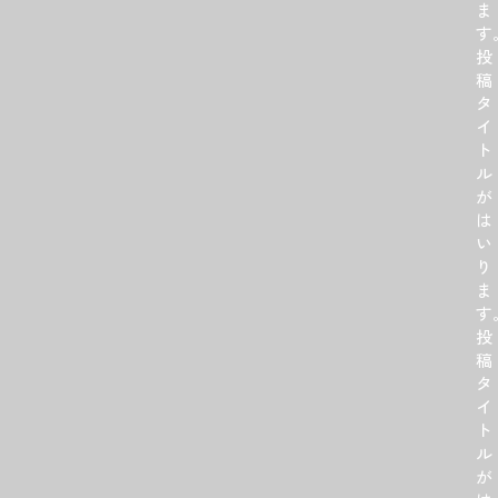
ま
す
投
稿
タ
イ
ト
ル
が
は
い
り
ま
す
投
稿
タ
イ
ト
ル
が