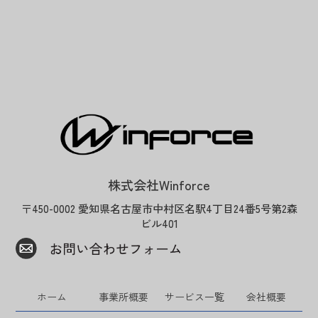
株式会社Winforce
〒450-0002 愛知県名古屋市中村区名駅4丁目24番5号第2森
ビル401
ホーム
事業所概要
サービス一覧
会社概要