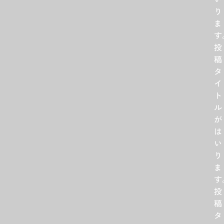
り
ま
す
投
稿
タ
イ
ト
ル
が
は
い
り
ま
す
投
稿
タ