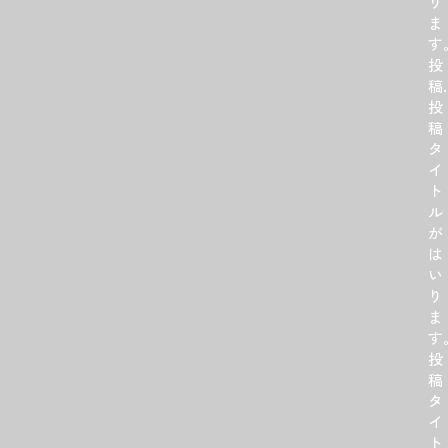
り
ま
す
投
稿
投
稿
タ
イ
ト
ル
が
は
い
り
ま
す
投
稿
タ
イ
ト