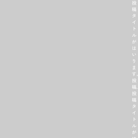
投
稿
タ
イ
ト
ル
が
は
い
り
ま
す
投
稿
投
稿
タ
イ
ト
ル
が