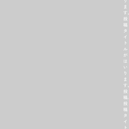
り
ま
す
投
稿
タ
イ
ト
ル
が
は
い
り
ま
す
投
稿
投
稿
タ
イ
ト