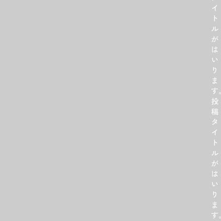
イ
ト
ル
が
は
い
り
ま
す
投
稿
タ
イ
ト
ル
が
は
い
り
ま
す