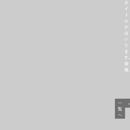
タ
イ
ト
ル
が
は
い
り
ま
す
投
稿
一
覧
へ