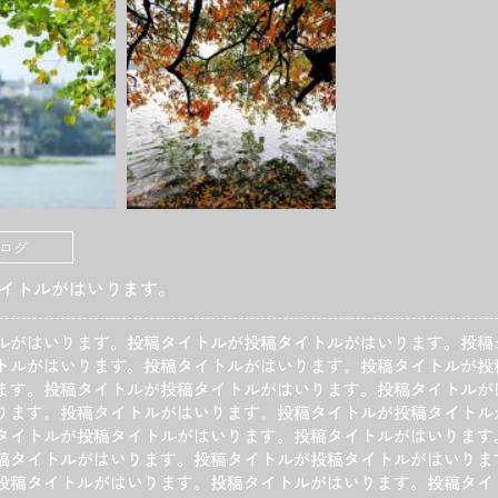
ログ
タイトルがはいります。
ルがはいります。投稿タイトルが投稿タイトルがはいります。投稿
トルがはいります。投稿タイトルがはいります。投稿タイトルが投
ます。投稿タイトルが投稿タイトルがはいります。投稿タイトルが
ります。投稿タイトルがはいります。投稿タイトルが投稿タイトル
タイトルが投稿タイトルがはいります。投稿タイトルがはいります
稿タイトルがはいります。投稿タイトルが投稿タイトルがはいりま
投稿タイトルがはいります。投稿タイトルがはいります。投稿タイ