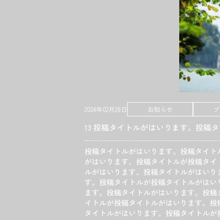
2024年02月28日
お知らせ
ブ
13 投稿タイトルがはいります。投稿
投稿タイトルがはいります。投稿タイト
がはいります。投稿タイトルが投稿タイ
ルがはいります。投稿タイトルがはいり
す。投稿タイトルが投稿タイトルがはい
ます。投稿タイトルがはいります。投稿
イトルが投稿タイトルがはいります。投
タイトルがはいります。投稿タイトルが