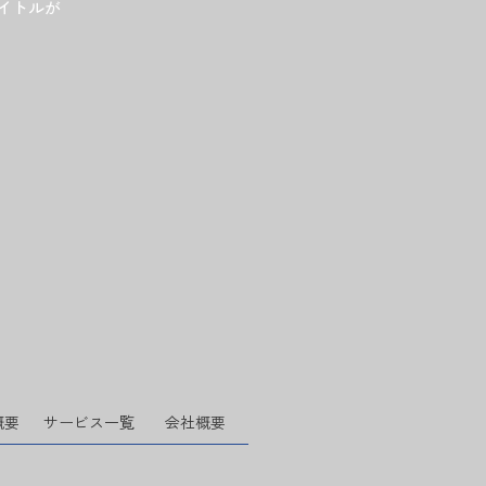
イトルが
概要
サービス一覧
会社概要