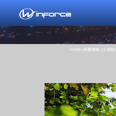
新着情報
News
HOME
>
新着情報
>
13 投