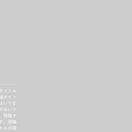
タイトル
稿タイト
はいりま
がはいり
。投稿タ
す。投稿
トルが投