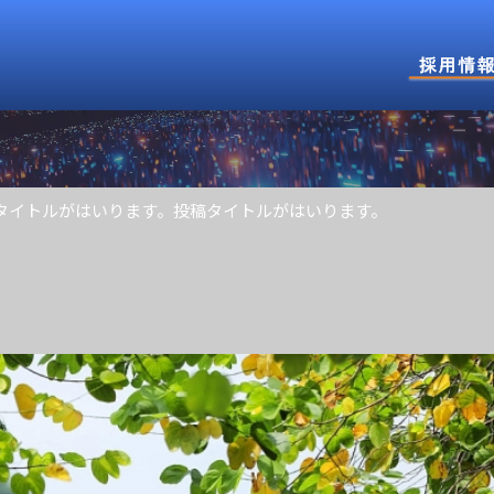
稿タイトルがはいります。投稿タイトルがはいります。