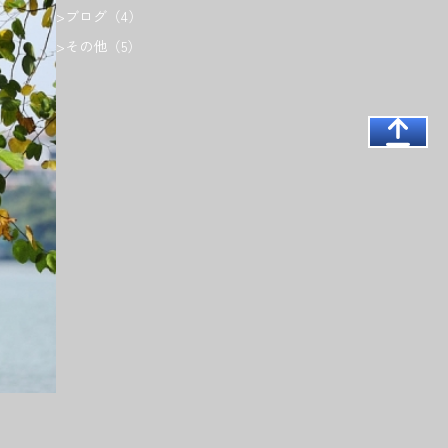
ブログ（
4
）
その他（
5
）